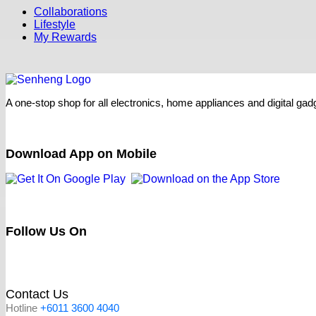
Collaborations
Lifestyle
My Rewards
A one-stop shop for all electronics, home appliances and digital ga
Recent Comments
Download App on Mobile
Follow Us On
Contact Us
Hotline
+6011 3600 4040