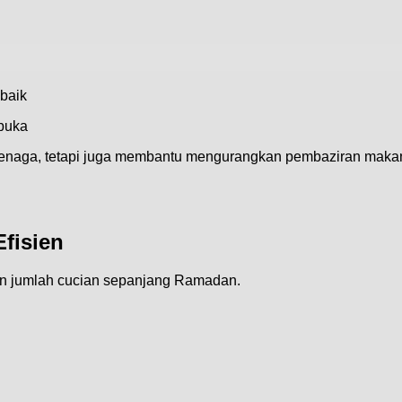
baik
rbuka
enaga, tetapi juga membantu mengurangkan pembaziran makan
fisien
an jumlah cucian sepanjang Ramadan.