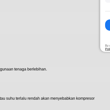
By 
Pol
gunaan tenaga berlebihan.
tau suhu terlalu rendah akan menyebabkan kompresor