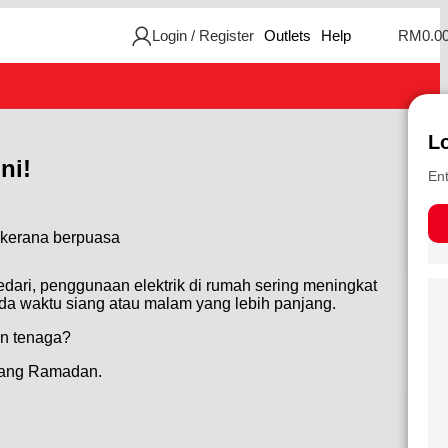
Login / Register
Outlets
Help
RM
0.0
L
ni!
Ent
dari, penggunaan elektrik di rumah sering meningkat
a waktu siang atau malam yang lebih panjang.
an tenaga?
njang Ramadan.