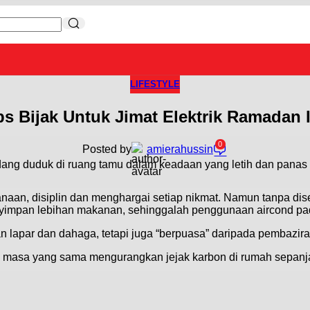
LIFESTYLE
ps Bijak Untuk Jimat Elektrik Ramadan I
0
Posted by
amierahussin
aan, disiplin dan menghargai setiap nikmat. Namun tanpa dise
yimpan lebihan makanan, sehinggalah penggunaan aircond pad
 lapar dan dahaga, tetapi juga “berpuasa” daripada pembazir
pada masa yang sama mengurangkan jejak karbon di rumah sepa