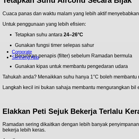
Tetapkan Suhu Aircond Secara Bijak
Warranty
Free Extra One Year Warranty
Cuaca panas dan waktu malam yang lebih aktif menyebabka
Replacement Warranty
Referral Program
Untuk penggunaan yang lebih efisien:
Affiliate Program
Solar referral Program
Tetapkan suhu antara
24–26°C
Gunakan fungsi timer selepas sahur
Corporate
Bersihkan penapis (filter) sebelum Ramadan bermula
Senheng App
Gunakan kipas untuk membantu pengedaran udara
Tahukah anda? Menaikkan suhu hanya 1°C boleh membantu
Langkah kecil ini bukan sahaja membantu mengurangkan bil 
My Reward, My Choice
All-New Senheng App
Elakkan Peti Sejuk Bekerja Terlalu Ker
Ramadan sering dikaitkan dengan lebih banyak penyimpanan 
Download Now
bekerja lebih keras.