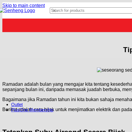
AEON Credit Service
Skip to main content
DISH CARE
Chailease
Dish Washers
OVENS
ONLINE MERGE OFFLINE
Electric Ovens
Microwave Ovens
STANDARD INSTALLATION
Built-in Ovens
SENHENG HOME CUSTOMISATION
MORE WAYS TO SHOP
Top Selling
NATIONWIDE DELIVERY
Our Recommends
Ti
Ramadan adalah bulan yang mengajar kita tentang kesederhan
sepanjang bulan ini, daripada memasak juadah berbuka, men
Bagaimana jika Ramadan tahun ini kita bukan sahaja menahan
Outlet
Berikut adalah cara bijak untuk menjimatkan elektrik dan 
PlusOne Membership
S-Coin Rewards
S-Coin Rewards & Terms