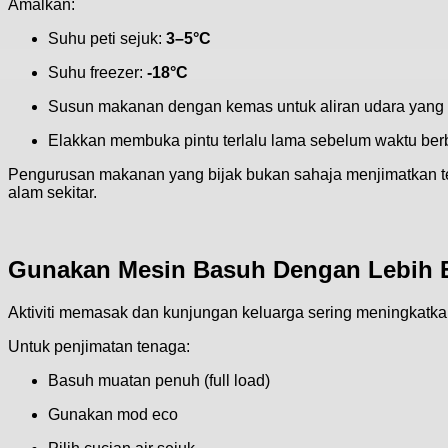
Say Hello to Smart Billing
Amalkan:
Suhu peti sejuk:
3–5°C
E-Invoice
Suhu freezer:
-18°C
Susun makanan dengan kemas untuk aliran udara yang 
Learn More
Elakkan membuka pintu terlalu lama sebelum waktu be
Pengurusan makanan yang bijak bukan sahaja menjimatkan t
alam sekitar.
Gunakan Mesin Basuh Dengan Lebih E
Aktiviti memasak dan kunjungan keluarga sering meningkatk
Untuk penjimatan tenaga:
Basuh muatan penuh (full load)
Gunakan mod eco